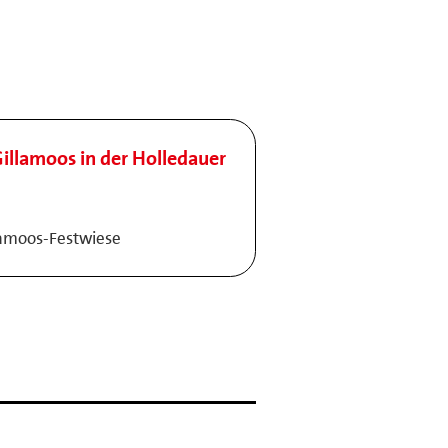
illamoos in der Holledauer
lamoos-Festwiese