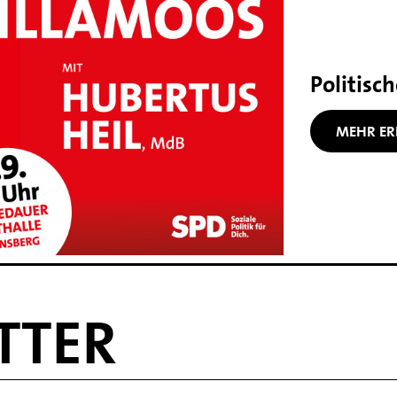
Politisc
MEHR ER
TTER