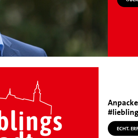
Anpacke
#lieblin
ECHT. ER