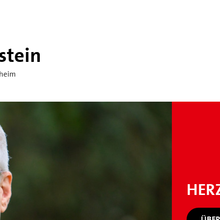
stein
hheim
HER
ÜBER