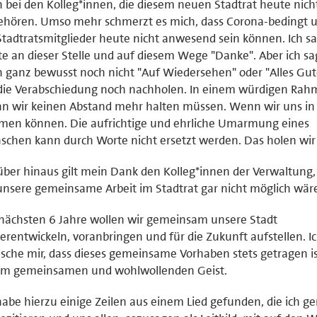
 bei den Kolleg*innen, die diesem neuen Stadtrat heute nic
ehören. Umso mehr schmerzt es mich, dass Corona-bedingt 
Stadtratsmitglieder heute nicht anwesend sein können. Ich s
e an dieser Stelle und auf diesem Wege "Danke". Aber ich s
 ganz bewusst noch nicht "Auf Wiedersehen" oder "Alles Gute
die Verabschiedung noch nachholen. In einem würdigen Rah
n wir keinen Abstand mehr halten müssen. Wenn wir uns in
men können. Die aufrichtige und ehrliche Umarmung eines
chen kann durch Worte nicht ersetzt werden. Das holen wir
ber hinaus gilt mein Dank den Kolleg*innen der Verwaltung
unsere gemeinsame Arbeit im Stadtrat gar nicht möglich wär
nächsten 6 Jahre wollen wir gemeinsam unsere Stadt
erentwickeln, voranbringen und für die Zukunft aufstellen. I
che mir, dass dieses gemeinsame Vorhaben stets getragen i
em gemeinsamen und wohlwollenden Geist.
habe hierzu einige Zeilen aus einem Lied gefunden, die ich ge