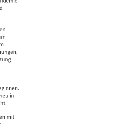
andemie
nd
men
zum
um
mungen,
tzung
eginnen.
 neu in
ht.
den mit
r