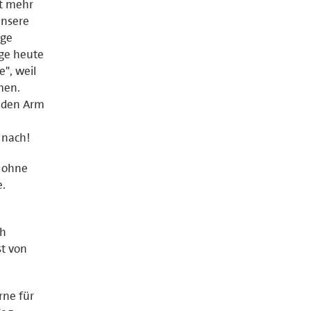
ht mehr
unsere
age
age heute
", weil
men.
 den Arm
 nach!
, ohne
e.
ch
st von
rne für