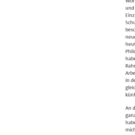
Work
und 
Einz
Schu
besc
neue
heut
Phil
habe
Rahm
Arbe
in d
glei
künf
An d
ganz
hab
mich