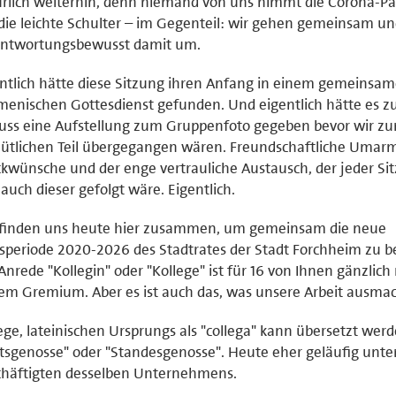
rlich weiterhin, denn niemand von uns nimmt die Corona-P
die leichte Schulter – im Gegenteil: wir gehen gemeinsam u
antwortungsbewusst damit um.
ntlich hätte diese Sitzung ihren Anfang in einem gemeinsa
enischen Gottesdienst gefunden. Und eigentlich hätte es 
uss eine Aufstellung zum Gruppenfoto gegeben bevor wir z
ütlichen Teil übergegangen wären. Freundschaftliche Umar
kwünsche und der enge vertrauliche Austausch, der jeder Si
auch dieser gefolgt wäre. Eigentlich.
 finden uns heute hier zusammen, um gemeinsam die neue
periode 2020-2026 des Stadtrates der Stadt Forchheim zu b
Anrede "Kollegin" oder "Kollege" ist für 16 von Ihnen gänzlich
em Gremium. Aber es ist auch das, was unsere Arbeit ausmac
ege, lateinischen Ursprungs als "collega" kann übersetzt wer
sgenosse" oder "Standesgenosse". Heute eher geläufig unte
chäftigten desselben Unternehmens.