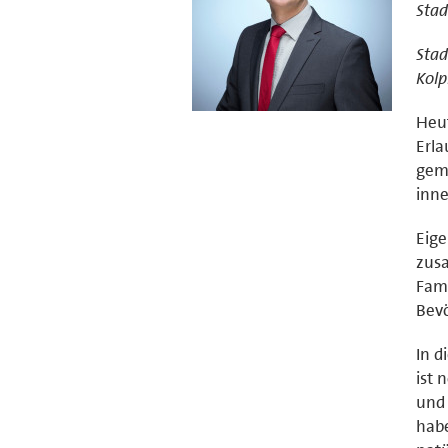
Stad
Stad
Kolp
Heut
Erla
geme
inne
Eige
zusa
Fami
Bevö
In d
ist 
und 
habe