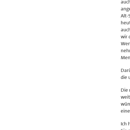
auch
ang
Alt-
heut
auch
wir 
Wen
neh
Mens
Darü
die 
Die 
weit
wüns
ein
Ich 