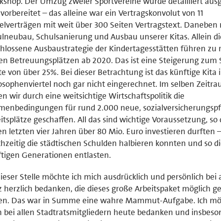
shop. Der Umzug zweier Sportvereine wurde detailliert ausg
vorbereitet – das alleine war ein Vertragskonvolut von 11
elverträgen mit weit über 300 Seiten Vertragstext. Daneben
lneubau, Schulsanierung und Ausbau unserer Kitas. Allein di
hlossene Ausbaustrategie der Kindertagesstätten führen zu 
n Betreuungsplätzen ab 2020. Das ist eine Steigerung zum 
e von über 25%. Bei dieser Betrachtung ist das künftige Kita 
osophenviertel noch gar nicht eingerechnet. Im selben Zeitr
n wir durch eine weitsichtige Wirtschaftspolitik die
enbedingungen für rund 2.000 neue, sozialversicherungspfl
itsplätze geschaffen. All das sind wichtige Voraussetzung, so 
en letzten vier Jahren über 80 Mio. Euro investieren durften 
chzeitig die städtischen Schulden halbieren konnten und so d
tigen Generationen entlasten.
ieser Stelle möchte ich mich ausdrücklich und persönlich bei 
 herzlich bedanken, die dieses große Arbeitspaket möglich 
en. Das war in Summe eine wahre Mammut-Aufgabe. Ich mö
 bei allen Stadtratsmitgliedern heute bedanken und insbeso