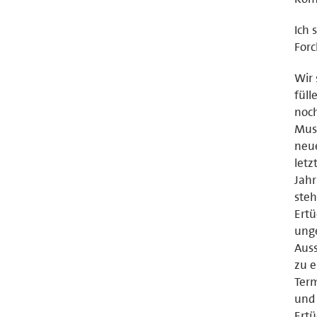
Ich 
Forc
Wir 
füll
noch
Musi
neue
letz
Jahr
steh
Ertü
unge
Auss
zu e
Term
und 
Ert