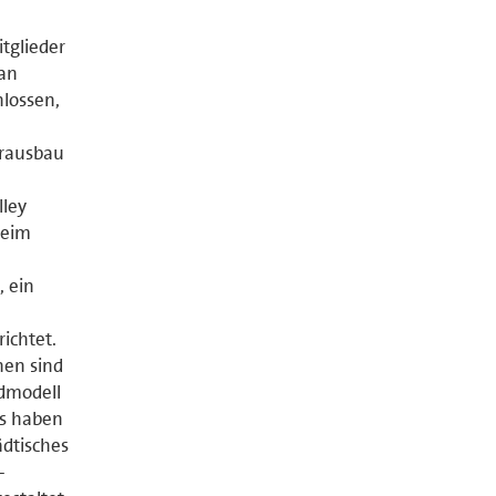
itglieder
lan
hlossen,
erausbau
lley
heim
, ein
ichtet.
nen sind
dmodell
es haben
ädtisches
-