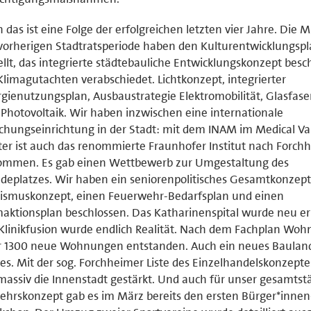
 das ist eine Folge der erfolgreichen letzten vier Jahre. Die M
vorherigen Stadtratsperiode haben den Kulturentwicklungsp
ellt, das integrierte städtebauliche Entwicklungskonzept besc
Klimagutachten verabschiedet. Lichtkonzept, integrierter
gienutzungsplan, Ausbaustrategie Elektromobilität, Glasfas
Photovoltaik. Wir haben inzwischen eine internationale
chungseinrichtung in der Stadt: mit dem INAM im Medical Va
er ist auch das renommierte Fraunhofer Institut nach Forch
ommen. Es gab einen Wettbewerb zur Umgestaltung des
deplatzes. Wir haben ein seniorenpolitisches Gesamtkonzept
rismuskonzept, einen Feuerwehr-Bedarfsplan und einen
aktionsplan beschlossen. Das Katharinenspital wurde neu err
Klinikfusion wurde endlich Realität. Nach dem Fachplan Woh
r 1300 neue Wohnungen entstanden. Auch ein neues Baulan
 es. Mit der sog. Forchheimer Liste des Einzelhandelskonzept
massiv die Innenstadt gestärkt. Und auch für unser gesamtst
ehrskonzept gab es im März bereits den ersten Bürger*innen