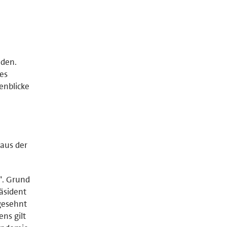
nden.
res
enblicke
aus der
h". Grund
äsident
igesehnt
ens gilt