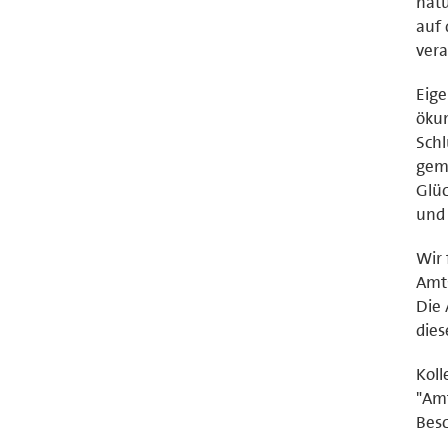
natü
auf 
ver
Eige
ökum
Schl
gem
Glüc
und 
Wir
Amts
Die 
dies
Koll
"Amt
Bes