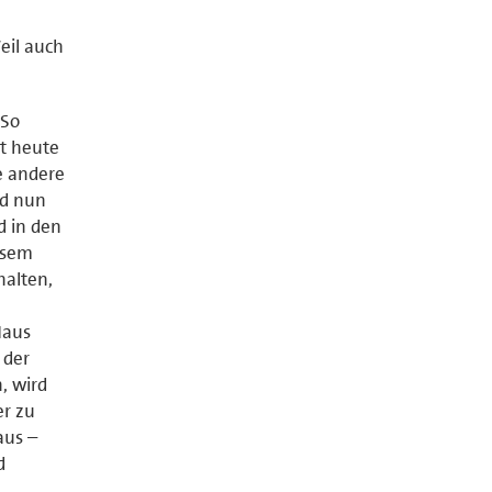
eil auch
 So
st heute
ne andere
rd nun
d in den
esem
halten,
Haus
 der
, wird
r zu
aus –
d