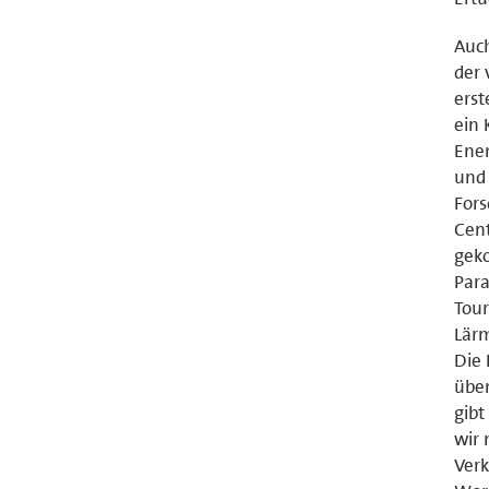
Auch
der 
erst
ein 
Ener
und 
Fors
Cent
gek
Para
Tou
Lärm
Die 
übe
gibt
wir 
Verk