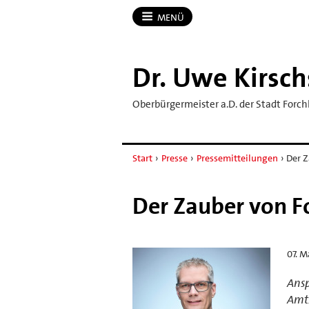
MENÜ
Dr.​ Uwe Kirsch
Oberbürgermeister a.D. der Stadt Forc
Start
›
Presse
›
Pressemitteilungen
›
Der 
Der Zauber von F
07. M
Ansp
Amts