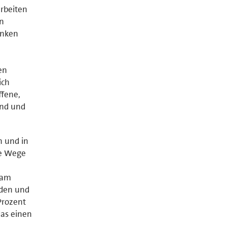
arbeiten
in
anken
en
ich
ffene,
end und
n und in
re Wege
sam
nden und
Prozent
das einen