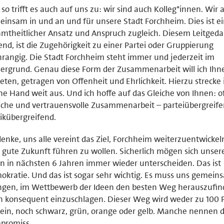
so trifft es auch auf uns zu: wir sind auch Kolleg*innen. Wir 
insam in und an und für unsere Stadt Forchheim. Dies ist e
mtheitlicher Ansatz und Anspruch zugleich. Diesem Leitged
end, ist die Zugehörigkeit zu einer Partei oder Gruppierung
rangig. Die Stadt Forchheim steht immer und jederzeit im
ergrund. Genau diese Form der Zusammenarbeit will ich Ihn
eten, getragen von Offenheit und Ehrlichkeit. Hierzu strecke 
e Hand weit aus. Und ich hoffe auf das Gleiche von Ihnen: o
iche und vertrauensvolle Zusammenarbeit – parteiübergreif
tikübergreifend.
denke, uns alle vereint das Ziel, Forchheim weiterzuentwickel
 gute Zukunft führen zu wollen. Sicherlich mögen sich unse
n in nächsten 6 Jahren immer wieder unterscheiden. Das ist
kratie. Und das ist sogar sehr wichtig. Es muss uns gemein
ingen, im Wettbewerb der Ideen den besten Weg herauszufi
 konsequent einzuschlagen. Dieser Weg wird weder zu 100 
sein, noch schwarz, grün, orange oder gelb. Manche nennen 
promiss.