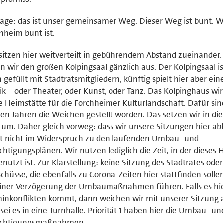
sage: das ist unser gemeinsamer Weg. Dieser Weg ist bunt. W
hheim bunt ist.
sitzen hier weitverteilt in gebührendem Abstand zueinander.
en wir den großen Kolpingsaal gänzlich aus. Der Kolpingsaal i
 gefüllt mit Stadtratsmitgliedern, künftig spielt hier aber ei
k – oder Theater, oder Kunst, oder Tanz. Das Kolpinghaus wi
 Heimstätte für die Forchheimer Kulturlandschaft. Dafür sin
ten Jahren die Weichen gestellt worden. Das setzen wir in di
 um. Daher gleich vorweg: dass wir unsere Sitzungen hier ab
t nicht im Widerspruch zu den laufenden Umbau- und
chtigungsplänen. Wir nutzen lediglich die Zeit, in der dieses 
nutzt ist. Zur Klarstellung: keine Sitzung des Stadtrates oder
chüsse, die ebenfalls zu Corona-Zeiten hier stattfinden sollen
iner Verzögerung der Umbaumaßnahmen führen. Falls es hie
inkonflikten kommt, dann weichen wir mit unserer Sitzung 
sei es in eine Turnhalle. Priorität 1 haben hier die Umbau- un
üchtigungsmaßnahmen.