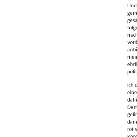
Und 
geme
gesa
folg
nach
Vord
anbi
mein
ehrl
poli
Ich 
eine
dahi
Demo
gel
dann
rot 
Kom