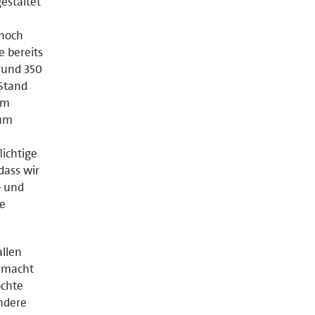
estaltet
 noch
e bereits
rund 350
Stand
im
aum
ichtige
dass wir
– und
ie
allen
gemacht
chte
ndere