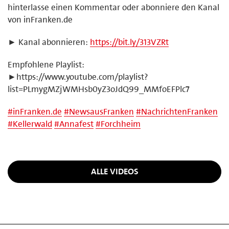
hinterlasse einen Kommentar oder abonniere den Kanal
von inFranken.de
► Kanal abonnieren:
https://bit.ly/313VZRt
Empfohlene Playlist:
►https://www.youtube.com/playlist?
list=PLmygMZjWMHsb0yZ3oJdQ99_MMfoEFPlc7
#
inFranken.de
#
NewsausFranken
#
NachrichtenFranken
#
Kellerwald
#
Annafest
#
Forchheim
ALLE VIDEOS