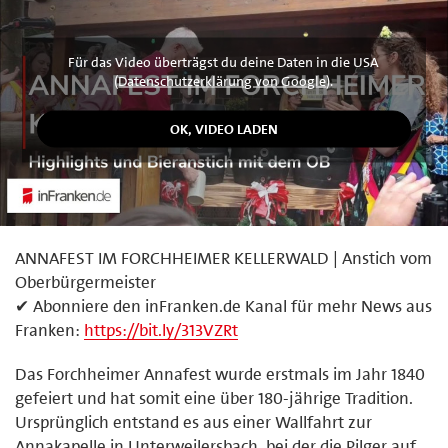
Für das Video überträgst du deine Daten in die USA
(
Datenschutzerklärung von Google
).
ANNAFEST IM FORCHHEIMER KELLERWALD | Anstich vom
Oberbürgermeister
✔ Abonniere den inFranken.de Kanal für mehr News aus
Franken:
https://bit.ly/313VZRt
Das Forchheimer Annafest wurde erstmals im Jahr 1840
gefeiert und hat somit eine über 180-jährige Tradition.
Ursprünglich entstand es aus einer Wallfahrt zur
Annakapelle in Unterweilersbach, bei der die Pilger auf